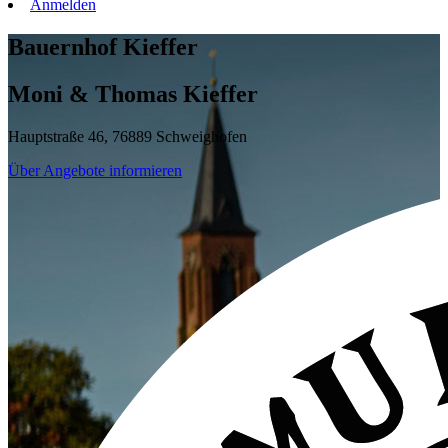
Anmelden
Bauernhof Kieffer
Moni & Thomas Kieffer
Hauptstraße 46, 76889 Schweighofen
Über Angebote informieren